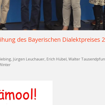
eihung des Bayerischen Dialektpreises 
iebing, Jürgen Leuchauer, Erich Hübel, Walter Tausendpfund
Winter